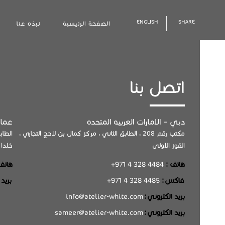
ENGLISH
SHARE
الصفحة الرئيسية
نبذه عنا
اتصل بنا
دبي – الامارات العربيه المتحده
عمان
مكتب رقم 208 ، الطابق الثاني ، مركز كمال بن لاحج التجاري ،
القوز الاولى
خلدا
هاتف :
4484 328 4 971
+
هاتف
: فاكس
+971 4 328 4485
: بريد الكتروني
: بريد الكتروني
info@atelier-white.com
: بريد الكتروني
sameer@atelier-white.com